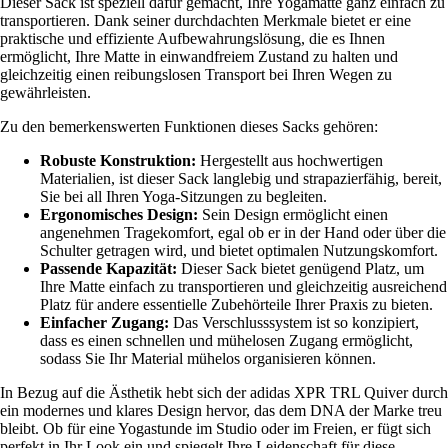
Dieser Sack ist speziell dafür gemacht, Ihre Yogamatte ganz einfach zu
transportieren. Dank seiner durchdachten Merkmale bietet er eine
praktische und effiziente Aufbewahrungslösung, die es Ihnen
ermöglicht, Ihre Matte in einwandfreiem Zustand zu halten und
gleichzeitig einen reibungslosen Transport bei Ihren Wegen zu
gewährleisten.
Zu den bemerkenswerten Funktionen dieses Sacks gehören:
Robuste Konstruktion:
Hergestellt aus hochwertigen
Materialien, ist dieser Sack langlebig und strapazierfähig, bereit,
Sie bei all Ihren Yoga-Sitzungen zu begleiten.
Ergonomisches Design:
Sein Design ermöglicht einen
angenehmen Tragekomfort, egal ob er in der Hand oder über die
Schulter getragen wird, und bietet optimalen Nutzungskomfort.
Passende Kapazität:
Dieser Sack bietet genügend Platz, um
Ihre Matte einfach zu transportieren und gleichzeitig ausreichend
Platz für andere essentielle Zubehörteile Ihrer Praxis zu bieten.
Einfacher Zugang:
Das Verschlusssystem ist so konzipiert,
dass es einen schnellen und mühelosen Zugang ermöglicht,
sodass Sie Ihr Material mühelos organisieren können.
In Bezug auf die Ästhetik hebt sich der adidas XPR TRL Quiver durch
ein modernes und klares Design hervor, das dem DNA der Marke treu
bleibt. Ob für eine Yogastunde im Studio oder im Freien, er fügt sich
perfekt in Ihr Look ein und spiegelt Ihre Leidenschaft für diese