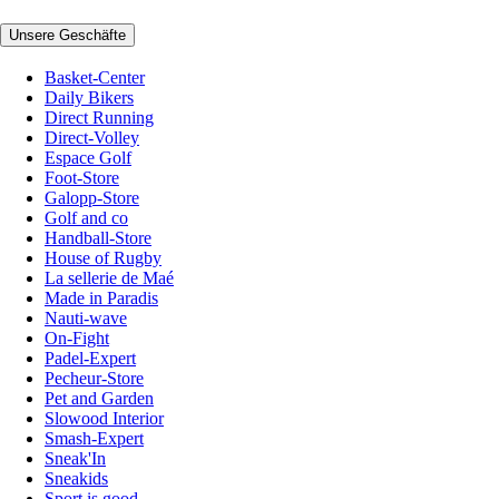
Unsere Geschäfte
Basket-Center
Daily Bikers
Direct Running
Direct-Volley
Espace Golf
Foot-Store
Galopp-Store
Golf and co
Handball-Store
House of Rugby
La sellerie de Maé
Made in Paradis
Nauti-wave
On-Fight
Padel-Expert
Pecheur-Store
Pet and Garden
Slowood Interior
Smash-Expert
Sneak'In
Sneakids
Sport is good