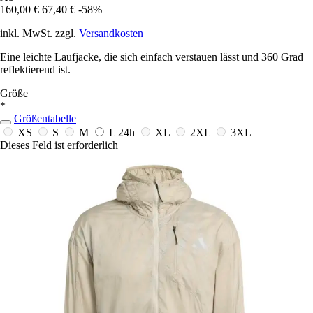
160,00 €
67,40 €
-58%
inkl. MwSt. zzgl.
Versandkosten
Eine leichte Laufjacke, die sich einfach verstauen lässt und 360 Grad
reflektierend ist.
Größe
*
Größentabelle
XS
S
M
L
24h
XL
2XL
3XL
Dieses Feld ist erforderlich