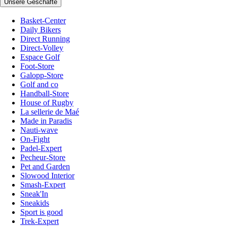
Unsere Geschäfte
Basket-Center
Daily Bikers
Direct Running
Direct-Volley
Espace Golf
Foot-Store
Galopp-Store
Golf and co
Handball-Store
House of Rugby
La sellerie de Maé
Made in Paradis
Nauti-wave
On-Fight
Padel-Expert
Pecheur-Store
Pet and Garden
Slowood Interior
Smash-Expert
Sneak'In
Sneakids
Sport is good
Trek-Expert