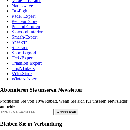
Made in Paradis
Nauti-wave
On-Fight
Padel-Expert
Pecheur-Store
Pet and Garden
Slowood Interior
Smash-Expert
Sneak'In
Sneakids
Sport is good
Trek-Expert
Triathlon-Expert
TripNBikers
Vélo-Store
Winter-Expert
Abonnieren Sie unseren Newsletter
Profitieren Sie von 10% Rabatt, wenn Sie sich für unseren Newsletter
anmelden
Abonnieren
Bleiben Sie in Verbindung