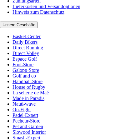
Zahlungsarten
Lieferkosten und Versandoptionen
Hinweis zum Datenschutz
Unsere Geschäfte
Basket-Center
Daily Bikers
Direct Running
Direct-Volley
Espace Golf
Foot-Store
Galopp-Store
Golf and co
Handball-Store
House of Rugby
La sellerie de Maé
Made in Paradis
Nauti-wave
On-Fight
Padel-Expert
Pecheur-Store
Pet and Garden
Slowood Interior
Smash-Expert