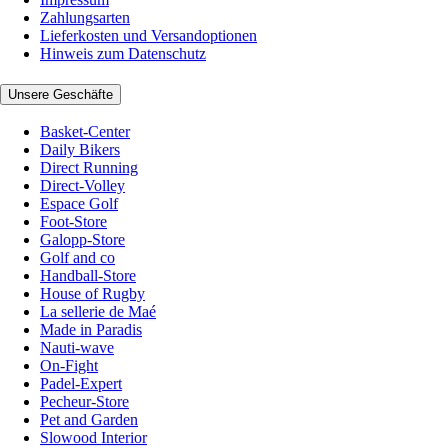
Zahlungsarten
Lieferkosten und Versandoptionen
Hinweis zum Datenschutz
Unsere Geschäfte
Basket-Center
Daily Bikers
Direct Running
Direct-Volley
Espace Golf
Foot-Store
Galopp-Store
Golf and co
Handball-Store
House of Rugby
La sellerie de Maé
Made in Paradis
Nauti-wave
On-Fight
Padel-Expert
Pecheur-Store
Pet and Garden
Slowood Interior