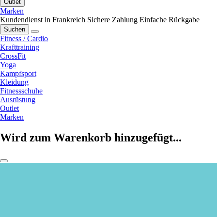
Outlet
Marken
Kundendienst in Frankreich
Sichere Zahlung
Einfache Rückgabe
Suchen
Fitness / Cardio
Krafttraining
CrossFit
Yoga
Kampfsport
Kleidung
Fitnessschuhe
Ausrüstung
Outlet
Marken
Wird zum Warenkorb hinzugefügt...