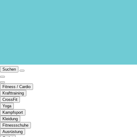
Suchen
Fitness / Cardio
Krafttraining
CrossFit
Yoga
Kampfsport
Kleidung
Fitnessschuhe
Ausrüstung