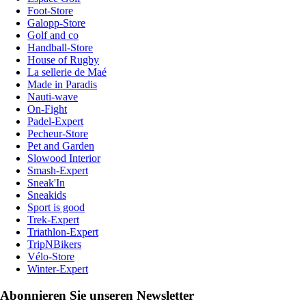
Foot-Store
Galopp-Store
Golf and co
Handball-Store
House of Rugby
La sellerie de Maé
Made in Paradis
Nauti-wave
On-Fight
Padel-Expert
Pecheur-Store
Pet and Garden
Slowood Interior
Smash-Expert
Sneak'In
Sneakids
Sport is good
Trek-Expert
Triathlon-Expert
TripNBikers
Vélo-Store
Winter-Expert
Abonnieren Sie unseren Newsletter