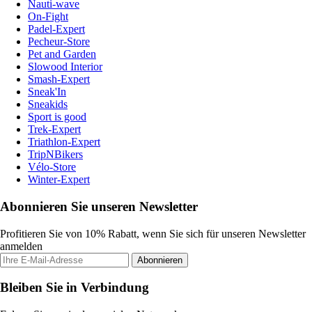
Nauti-wave
On-Fight
Padel-Expert
Pecheur-Store
Pet and Garden
Slowood Interior
Smash-Expert
Sneak'In
Sneakids
Sport is good
Trek-Expert
Triathlon-Expert
TripNBikers
Vélo-Store
Winter-Expert
Abonnieren Sie unseren Newsletter
Profitieren Sie von 10% Rabatt, wenn Sie sich für unseren Newsletter
anmelden
Abonnieren
Bleiben Sie in Verbindung