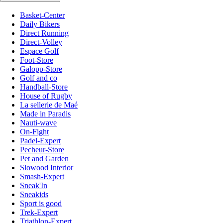
Basket-Center
Daily Bikers
Direct Running
Direct-Volley
Espace Golf
Foot-Store
Galopp-Store
Golf and co
Handball-Store
House of Rugby
La sellerie de Maé
Made in Paradis
Nauti-wave
On-Fight
Padel-Expert
Pecheur-Store
Pet and Garden
Slowood Interior
Smash-Expert
Sneak'In
Sneakids
Sport is good
Trek-Expert
Triathlon-Expert