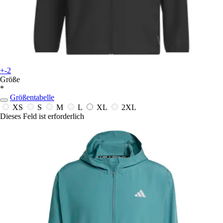
+-2
Größe
*
Größentabelle
XS
S
M
L
XL
2XL
Dieses Feld ist erforderlich