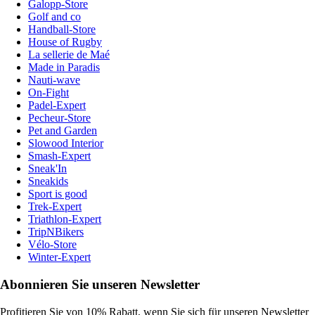
Galopp-Store
Golf and co
Handball-Store
House of Rugby
La sellerie de Maé
Made in Paradis
Nauti-wave
On-Fight
Padel-Expert
Pecheur-Store
Pet and Garden
Slowood Interior
Smash-Expert
Sneak'In
Sneakids
Sport is good
Trek-Expert
Triathlon-Expert
TripNBikers
Vélo-Store
Winter-Expert
Abonnieren Sie unseren Newsletter
Profitieren Sie von 10% Rabatt, wenn Sie sich für unseren Newsletter