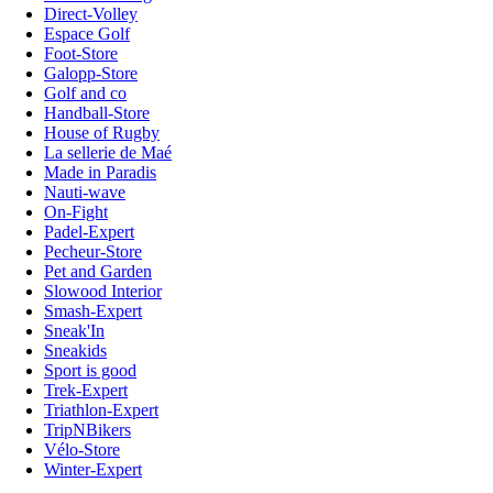
Direct-Volley
Espace Golf
Foot-Store
Galopp-Store
Golf and co
Handball-Store
House of Rugby
La sellerie de Maé
Made in Paradis
Nauti-wave
On-Fight
Padel-Expert
Pecheur-Store
Pet and Garden
Slowood Interior
Smash-Expert
Sneak'In
Sneakids
Sport is good
Trek-Expert
Triathlon-Expert
TripNBikers
Vélo-Store
Winter-Expert