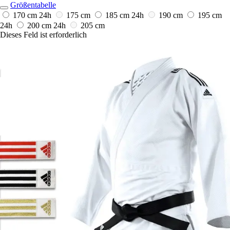
Größentabelle
170 cm
24h
175 cm
185 cm
24h
190 cm
195 cm
24h
200 cm
24h
205 cm
Dieses Feld ist erforderlich