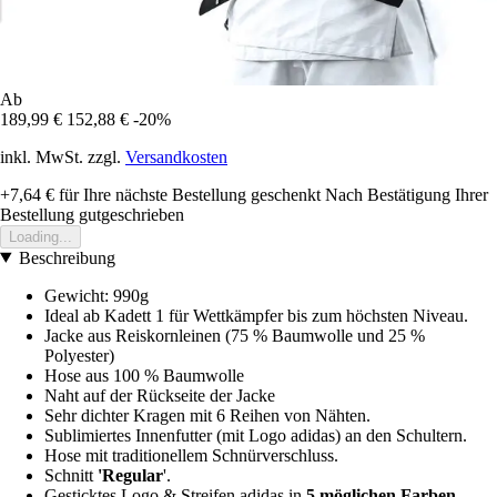
Ab
189,99 €
152,88 €
-20%
inkl. MwSt. zzgl.
Versandkosten
+7,64 €
für Ihre nächste Bestellung geschenkt
Nach Bestätigung Ihrer
Bestellung gutgeschrieben
Loading...
Beschreibung
Gewicht: 990g
Ideal ab Kadett 1 für Wettkämpfer bis zum höchsten Niveau.
Jacke aus Reiskornleinen (75 % Baumwolle und 25 %
Polyester)
Hose aus 100 % Baumwolle
Naht auf der Rückseite der Jacke
Sehr dichter Kragen mit 6 Reihen von Nähten.
Sublimiertes Innenfutter (mit Logo adidas) an den Schultern.
Hose mit traditionellem Schnürverschluss.
Schnitt
'Regular
'.
Gesticktes Logo & Streifen adidas in
5 möglichen Farben