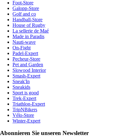
Foot-Store
Galopp-Store
Golf and co
Handball-Store
House of Rugby
La sellerie de Maé
Made in Paradis
Nauti-wave
On-Fight
Padel-Expert
Pecheur-Store
Pet and Garden
Slowood Interior
Smash-Expert
Sneak'In
Sneakids
Sport is good
Trek-Expert
Triathlon-Expert
TripNBikers
Vélo-Store
Winter-Expert
Abonnieren Sie unseren Newsletter