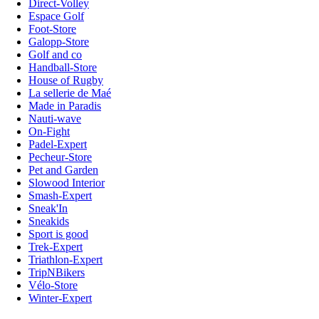
Direct-Volley
Espace Golf
Foot-Store
Galopp-Store
Golf and co
Handball-Store
House of Rugby
La sellerie de Maé
Made in Paradis
Nauti-wave
On-Fight
Padel-Expert
Pecheur-Store
Pet and Garden
Slowood Interior
Smash-Expert
Sneak'In
Sneakids
Sport is good
Trek-Expert
Triathlon-Expert
TripNBikers
Vélo-Store
Winter-Expert