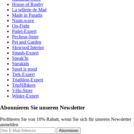
House of Rugby
La sellerie de Maé
Made in Paradis
Nauti-wave
On-Fight
Padel-Expert
Pecheur-Store
Pet and Garden
Slowood Interior
Smash-Expert
Sneak'In
Sneakids
Sport is good
Trek-Expert
Triathlon-Expert
TripNBikers
Vélo-Store
Winter-Expert
Abonnieren Sie unseren Newsletter
Profitieren Sie von 10% Rabatt, wenn Sie sich für unseren Newsletter
anmelden
Abonnieren