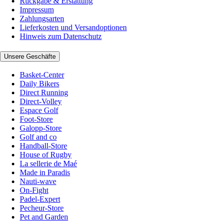
Rückgabe & Erstattung
Impressum
Zahlungsarten
Lieferkosten und Versandoptionen
Hinweis zum Datenschutz
Unsere Geschäfte
Basket-Center
Daily Bikers
Direct Running
Direct-Volley
Espace Golf
Foot-Store
Galopp-Store
Golf and co
Handball-Store
House of Rugby
La sellerie de Maé
Made in Paradis
Nauti-wave
On-Fight
Padel-Expert
Pecheur-Store
Pet and Garden