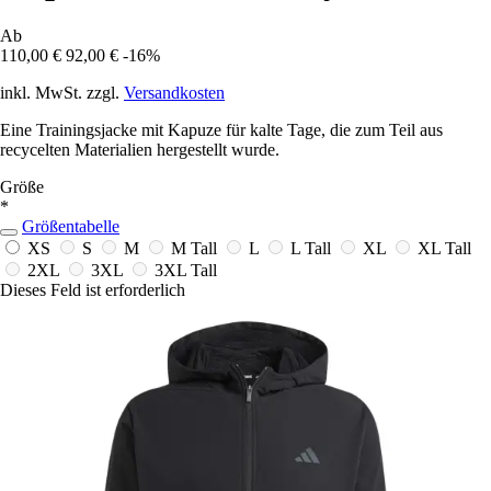
Ab
110,00 €
92,00 €
-16%
inkl. MwSt. zzgl.
Versandkosten
Eine Trainingsjacke mit Kapuze für kalte Tage, die zum Teil aus
recycelten Materialien hergestellt wurde.
Größe
*
Größentabelle
XS
S
M
M Tall
L
L Tall
XL
XL Tall
2XL
3XL
3XL Tall
Dieses Feld ist erforderlich