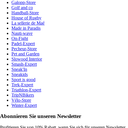
Galopp-Store
Golf and co
Handball-Store
House of Rugby
La sellerie de Maé
Made in Paradis
Nauti-wave
On-Fight
Padel-Expert
Pecheur-Store
Pet and Garden
Slowood Interior
Smash-Expert
Sneak'In
Sneakids
Sport is good
Trek-Expert
Triathlon-Expert
TripNBikers
Vélo-Store
Winter-Expert
Abonnieren Sie unseren Newsletter
Profitieren Sie von 10% Rabatt, wenn Sie sich für unseren Newsletter