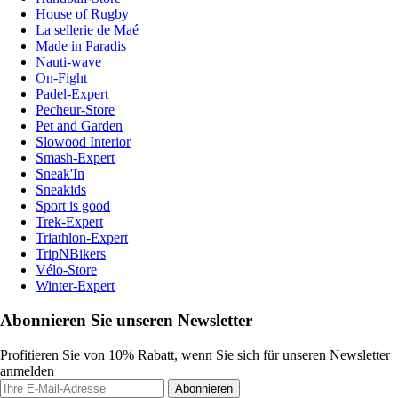
House of Rugby
La sellerie de Maé
Made in Paradis
Nauti-wave
On-Fight
Padel-Expert
Pecheur-Store
Pet and Garden
Slowood Interior
Smash-Expert
Sneak'In
Sneakids
Sport is good
Trek-Expert
Triathlon-Expert
TripNBikers
Vélo-Store
Winter-Expert
Abonnieren Sie unseren Newsletter
Profitieren Sie von 10% Rabatt, wenn Sie sich für unseren Newsletter
anmelden
Abonnieren