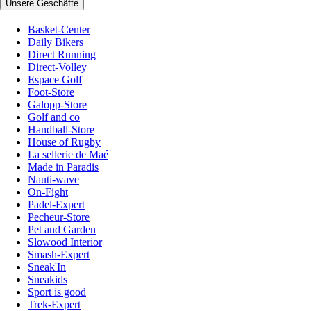
Unsere Geschäfte
Basket-Center
Daily Bikers
Direct Running
Direct-Volley
Espace Golf
Foot-Store
Galopp-Store
Golf and co
Handball-Store
House of Rugby
La sellerie de Maé
Made in Paradis
Nauti-wave
On-Fight
Padel-Expert
Pecheur-Store
Pet and Garden
Slowood Interior
Smash-Expert
Sneak'In
Sneakids
Sport is good
Trek-Expert