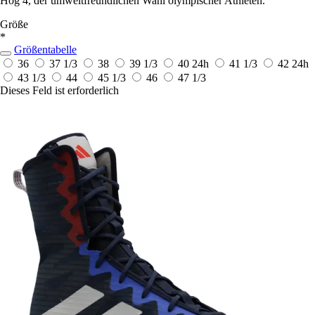
Hog 4, der umweltfreundlichen Wahl olympischer Athleten.
Größe
*
Größentabelle
36
37 1/3
38
39 1/3
40
24h
41 1/3
42
24h
43 1/3
44
45 1/3
46
47 1/3
Dieses Feld ist erforderlich