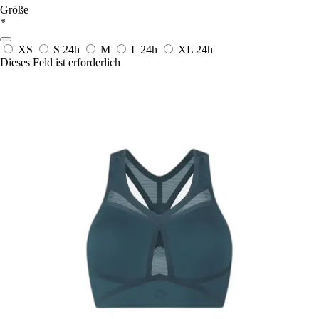
Größe
*
XS
S
24h
M
L
24h
XL
24h
Dieses Feld ist erforderlich