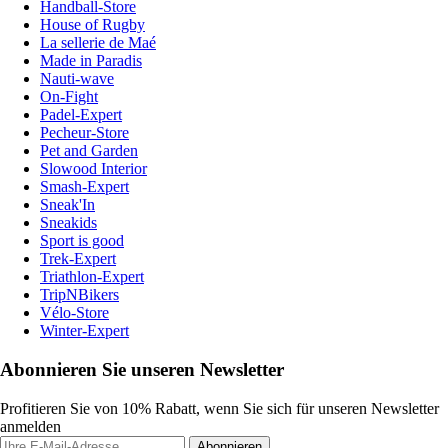
Handball-Store
House of Rugby
La sellerie de Maé
Made in Paradis
Nauti-wave
On-Fight
Padel-Expert
Pecheur-Store
Pet and Garden
Slowood Interior
Smash-Expert
Sneak'In
Sneakids
Sport is good
Trek-Expert
Triathlon-Expert
TripNBikers
Vélo-Store
Winter-Expert
Abonnieren Sie unseren Newsletter
Profitieren Sie von 10% Rabatt, wenn Sie sich für unseren Newsletter
anmelden
Abonnieren