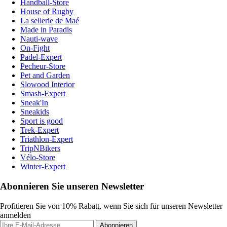
Handball-Store
House of Rugby
La sellerie de Maé
Made in Paradis
Nauti-wave
On-Fight
Padel-Expert
Pecheur-Store
Pet and Garden
Slowood Interior
Smash-Expert
Sneak'In
Sneakids
Sport is good
Trek-Expert
Triathlon-Expert
TripNBikers
Vélo-Store
Winter-Expert
Abonnieren Sie unseren Newsletter
Profitieren Sie von 10% Rabatt, wenn Sie sich für unseren Newsletter
anmelden
Abonnieren