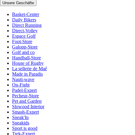
Unsere Geschäfte
Basket-Center
Daily Bikers
Direct Running
Direct-Volley
Espace Golf
Foot-Store
Galopp-Store
Golf and co
Handball-Store
House of Rugby
La sellerie de Maé
Made in Paradis
Nauti-wave
On-Fight
Padel-Expert
Pecheur-Store
Pet and Garden
Slowood Interior
Smash-Expert
Sneak'In
Sneakids
Sport is good
Trek-Expert