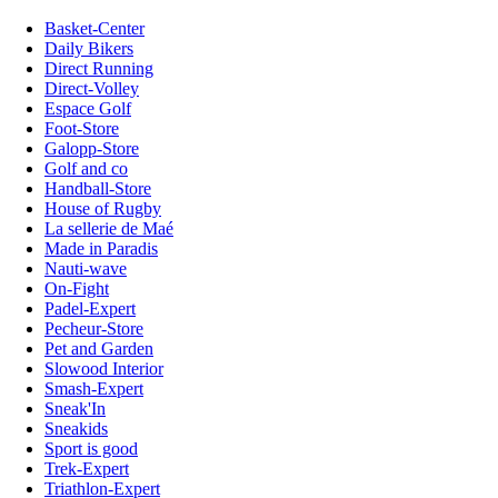
Basket-Center
Daily Bikers
Direct Running
Direct-Volley
Espace Golf
Foot-Store
Galopp-Store
Golf and co
Handball-Store
House of Rugby
La sellerie de Maé
Made in Paradis
Nauti-wave
On-Fight
Padel-Expert
Pecheur-Store
Pet and Garden
Slowood Interior
Smash-Expert
Sneak'In
Sneakids
Sport is good
Trek-Expert
Triathlon-Expert