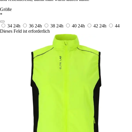
Größe
*
34
24h
36
24h
38
24h
40
24h
42
24h
44
Dieses Feld ist erforderlich