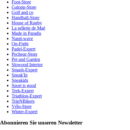
Foot-Store
Galopp-Store
Golf and co
Handball-Store
House of Rugby
La sellerie de Maé
Made in Paradis
Nauti-wave
On-Fight
Padel-Expert
Pecheur-Store
Pet and Garden
Slowood Interior
Smash-Expert
Sneak'In
Sneakids
Sport is good
Trek-Expert
Triathlon-Expert
TripNBikers
Vélo-Store
Winter-Expert
Abonnieren Sie unseren Newsletter