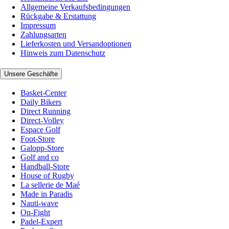
Allgemeine Verkaufsbedingungen
Rückgabe & Erstattung
Impressum
Zahlungsarten
Lieferkosten und Versandoptionen
Hinweis zum Datenschutz
Unsere Geschäfte
Basket-Center
Daily Bikers
Direct Running
Direct-Volley
Espace Golf
Foot-Store
Galopp-Store
Golf and co
Handball-Store
House of Rugby
La sellerie de Maé
Made in Paradis
Nauti-wave
On-Fight
Padel-Expert