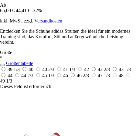
Ab
65,00 €
44,41 €
-32%
inkl. MwSt. zzgl.
Versandkosten
Entdecken Sie die Schuhe adidas Strutter, die ideal für ein modernes
Training sind, das Komfort, Stil und außergewöhnliche Leistung
vereint.
Größe
*
Größentabelle
39 1/3
40
40 2/3
41 1/3
42
42 2/3
43 1/3
44
44 2/3
45 1/3
46
46 2/3
47 1/3
48
49 1/3
Dieses Feld ist erforderlich