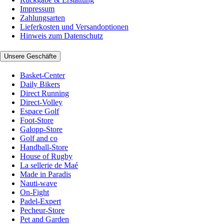
Impressum
Zahlungsarten
Lieferkosten und Versandoptionen
Hinweis zum Datenschutz
Unsere Geschäfte
Basket-Center
Daily Bikers
Direct Running
Direct-Volley
Espace Golf
Foot-Store
Galopp-Store
Golf and co
Handball-Store
House of Rugby
La sellerie de Maé
Made in Paradis
Nauti-wave
On-Fight
Padel-Expert
Pecheur-Store
Pet and Garden