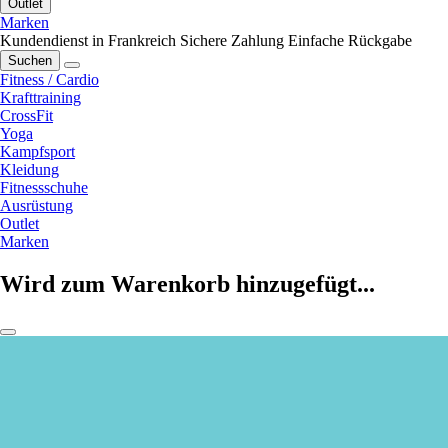
Outlet
Marken
Kundendienst in Frankreich
Sichere Zahlung
Einfache Rückgabe
Suchen
Fitness / Cardio
Krafttraining
CrossFit
Yoga
Kampfsport
Kleidung
Fitnessschuhe
Ausrüstung
Outlet
Marken
Wird zum Warenkorb hinzugefügt...