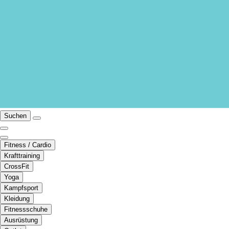
Suchen
Fitness / Cardio
Krafttraining
CrossFit
Yoga
Kampfsport
Kleidung
Fitnessschuhe
Ausrüstung