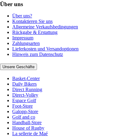
Über uns
Über uns?
Kontaktieren Sie uns
Allgemeine Verkaufsbedingungen
Rückgabe & Erstattung
Impressum
Zahlungsarten
Lieferkosten und Versandoptionen
Hinweis zum Datenschutz
Unsere Geschäfte
Basket-Center
Daily Bikers
Direct Running
Direct-Volley
Espace Golf
Foot-Store
Galopp-Store
Golf and co
Handball-Store
House of Rugby
La sellerie de Maé