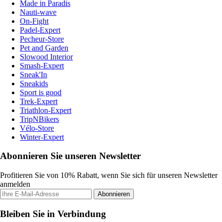
Made in Paradis
Nauti-wave
On-Fight
Padel-Expert
Pecheur-Store
Pet and Garden
Slowood Interior
Smash-Expert
Sneak'In
Sneakids
Sport is good
Trek-Expert
Triathlon-Expert
TripNBikers
Vélo-Store
Winter-Expert
Abonnieren Sie unseren Newsletter
Profitieren Sie von 10% Rabatt, wenn Sie sich für unseren Newsletter
anmelden
Abonnieren
Bleiben Sie in Verbindung