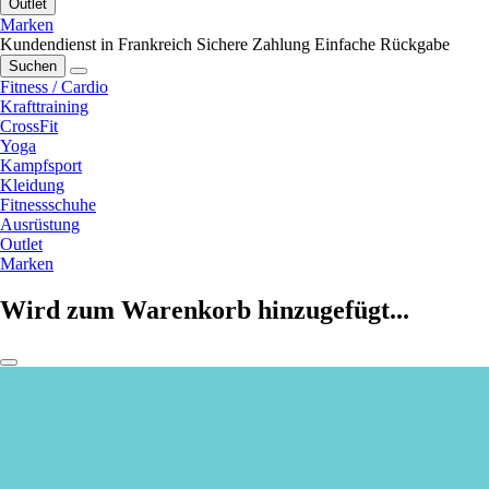
Outlet
Marken
Kundendienst in Frankreich
Sichere Zahlung
Einfache Rückgabe
Suchen
Fitness / Cardio
Krafttraining
CrossFit
Yoga
Kampfsport
Kleidung
Fitnessschuhe
Ausrüstung
Outlet
Marken
Wird zum Warenkorb hinzugefügt...