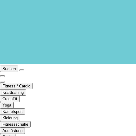
Suchen
Fitness / Cardio
Krafttraining
CrossFit
Yoga
Kampfsport
Kleidung
Fitnessschuhe
Ausrüstung