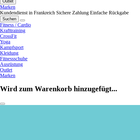
Outlet
Marken
Kundendienst in Frankreich
Sichere Zahlung
Einfache Rückgabe
Suchen
Fitness / Cardio
Krafttraining
CrossFit
Yoga
Kampfsport
Kleidung
Fitnessschuhe
Ausrüstung
Outlet
Marken
Wird zum Warenkorb hinzugefügt...