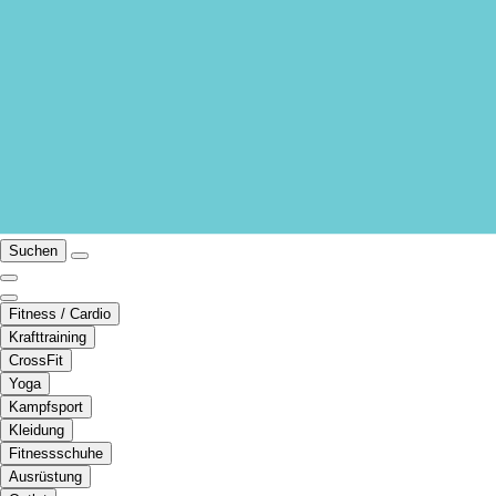
Suchen
Fitness / Cardio
Krafttraining
CrossFit
Yoga
Kampfsport
Kleidung
Fitnessschuhe
Ausrüstung