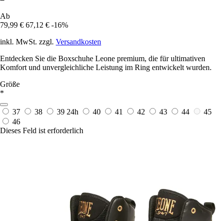
Ab
79,99 €
67,12 €
-16%
inkl. MwSt. zzgl.
Versandkosten
Entdecken Sie die Boxschuhe Leone premium, die für ultimativen
Komfort und unvergleichliche Leistung im Ring entwickelt wurden.
Größe
*
37
38
39
24h
40
41
42
43
44
45
46
Dieses Feld ist erforderlich