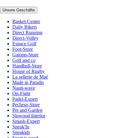
Unsere Geschäfte
Basket-Center
Daily Bikers
Direct Running
Direct-Volley
Espace Golf
Foot-Store
Galopp-Store
Golf and co
Handball-Store
House of Rugby
La sellerie de Maé
Made in Paradis
Nauti-wave
On-Fight
Padel-Expert
Pecheur-Store
Pet and Garden
Slowood Interior
Smash-Expert
Sneak'In
Sneakids
Sport is good