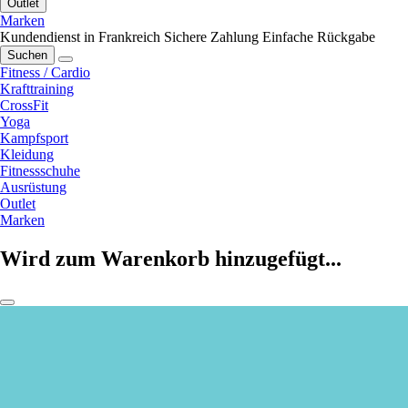
Outlet
Marken
Kundendienst in Frankreich
Sichere Zahlung
Einfache Rückgabe
Suchen
Fitness / Cardio
Krafttraining
CrossFit
Yoga
Kampfsport
Kleidung
Fitnessschuhe
Ausrüstung
Outlet
Marken
Wird zum Warenkorb hinzugefügt...