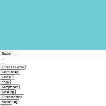
Suchen
Fitness / Cardio
Krafttraining
CrossFit
Yoga
Kampfsport
Kleidung
Fitnessschuhe
Ausrüstung