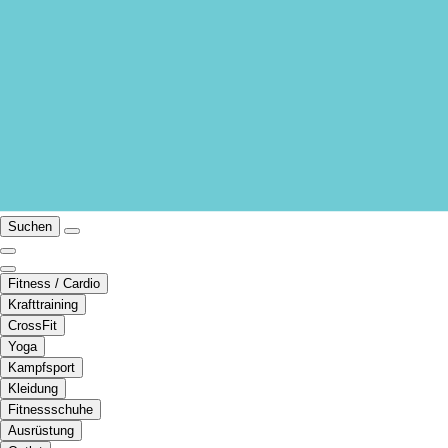
Suchen
Fitness / Cardio
Krafttraining
CrossFit
Yoga
Kampfsport
Kleidung
Fitnessschuhe
Ausrüstung