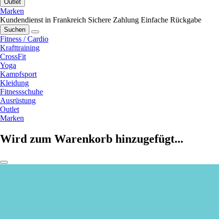
Outlet
Marken
Kundendienst in Frankreich
Sichere Zahlung
Einfache Rückgabe
Suchen
Fitness / Cardio
Krafttraining
CrossFit
Yoga
Kampfsport
Kleidung
Fitnessschuhe
Ausrüstung
Outlet
Marken
Wird zum Warenkorb hinzugefügt...