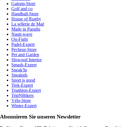
Galopp-Store
Golf and co
Handball-Store
House of Rugby
La sellerie de Maé
Made in Paradis
Nauti-wave
On-Fight
Padel-Expert
Pecheur-Store
Pet and Garden
Slowood Interior
Smash-Expert
Sneak'In
Sneakids
Sport is good
Trek-Expert
Triathlon-Expert
TripNBikers
Vélo-Store
Winter-Expert
Abonnieren Sie unseren Newsletter