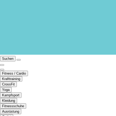
Suchen
Fitness / Cardio
Krafttraining
CrossFit
Yoga
Kampfsport
Kleidung
Fitnessschuhe
Ausrüstung