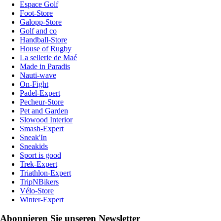
Espace Golf
Foot-Store
Galopp-Store
Golf and co
Handball-Store
House of Rugby
La sellerie de Maé
Made in Paradis
Nauti-wave
On-Fight
Padel-Expert
Pecheur-Store
Pet and Garden
Slowood Interior
Smash-Expert
Sneak'In
Sneakids
Sport is good
Trek-Expert
Triathlon-Expert
TripNBikers
Vélo-Store
Winter-Expert
Abonnieren Sie unseren Newsletter