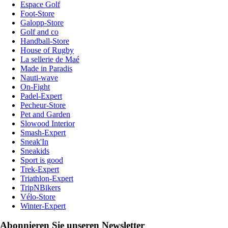
Espace Golf
Foot-Store
Galopp-Store
Golf and co
Handball-Store
House of Rugby
La sellerie de Maé
Made in Paradis
Nauti-wave
On-Fight
Padel-Expert
Pecheur-Store
Pet and Garden
Slowood Interior
Smash-Expert
Sneak'In
Sneakids
Sport is good
Trek-Expert
Triathlon-Expert
TripNBikers
Vélo-Store
Winter-Expert
Abonnieren Sie unseren Newsletter