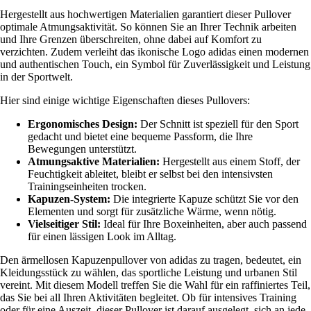
Hergestellt aus hochwertigen Materialien garantiert dieser Pullover
optimale Atmungsaktivität. So können Sie an Ihrer Technik arbeiten
und Ihre Grenzen überschreiten, ohne dabei auf Komfort zu
verzichten. Zudem verleiht das ikonische Logo adidas einen modernen
und authentischen Touch, ein Symbol für Zuverlässigkeit und Leistung
in der Sportwelt.
Hier sind einige wichtige Eigenschaften dieses Pullovers:
Ergonomisches Design:
Der Schnitt ist speziell für den Sport
gedacht und bietet eine bequeme Passform, die Ihre
Bewegungen unterstützt.
Atmungsaktive Materialien:
Hergestellt aus einem Stoff, der
Feuchtigkeit ableitet, bleibt er selbst bei den intensivsten
Trainingseinheiten trocken.
Kapuzen-System:
Die integrierte Kapuze schützt Sie vor den
Elementen und sorgt für zusätzliche Wärme, wenn nötig.
Vielseitiger Stil:
Ideal für Ihre Boxeinheiten, aber auch passend
für einen lässigen Look im Alltag.
Den ärmellosen Kapuzenpullover von adidas zu tragen, bedeutet, ein
Kleidungsstück zu wählen, das sportliche Leistung und urbanen Stil
vereint. Mit diesem Modell treffen Sie die Wahl für ein raffiniertes Teil,
das Sie bei all Ihren Aktivitäten begleitet. Ob für intensives Training
oder für eine Auszeit, dieser Pullover ist darauf ausgelegt, sich an jede