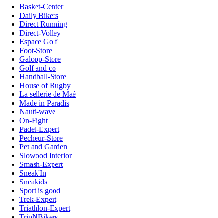
Basket-Center
Daily Bikers
Direct Running
Direct-Volley
Espace Golf
Foot-Store
Galopp-Store
Golf and co
Handball-Store
House of Rugby
La sellerie de Maé
Made in Paradis
Nauti-wave
On-Fight
Padel-Expert
Pecheur-Store
Pet and Garden
Slowood Interior
Smash-Expert
Sneak'In
Sneakids
Sport is good
Trek-Expert
Triathlon-Expert
TripNBikers