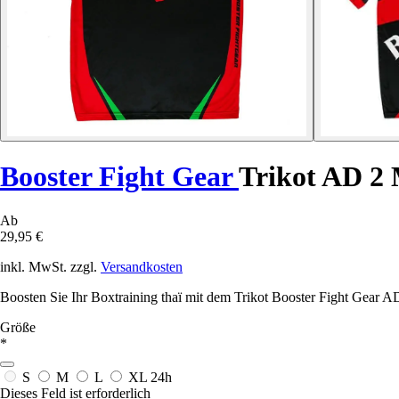
Booster Fight Gear
Trikot AD 2
Ab
29,95 €
inkl. MwSt. zzgl.
Versandkosten
Boosten Sie Ihr Boxtraining thaï mit dem Trikot Booster Fight Gear
Größe
*
S
M
L
XL
24h
Dieses Feld ist erforderlich