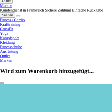
Outlet
Marken
Kundendienst in Frankreich
Sichere Zahlung
Einfache Rückgabe
Suchen
Fitness / Cardio
Krafttraining
CrossFit
Yoga
Kampfsport
Kleidung
Fitnessschuhe
Ausrüstung
Outlet
Marken
Wird zum Warenkorb hinzugefügt...