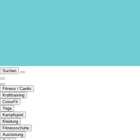
Suchen
Fitness / Cardio
Krafttraining
CrossFit
Yoga
Kampfsport
Kleidung
Fitnessschuhe
Ausrüstung