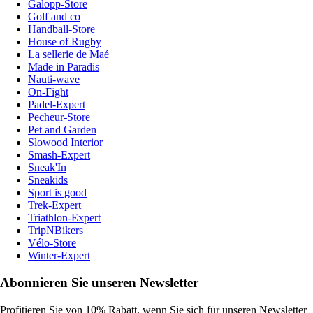
Galopp-Store
Golf and co
Handball-Store
House of Rugby
La sellerie de Maé
Made in Paradis
Nauti-wave
On-Fight
Padel-Expert
Pecheur-Store
Pet and Garden
Slowood Interior
Smash-Expert
Sneak'In
Sneakids
Sport is good
Trek-Expert
Triathlon-Expert
TripNBikers
Vélo-Store
Winter-Expert
Abonnieren Sie unseren Newsletter
Profitieren Sie von 10% Rabatt, wenn Sie sich für unseren Newsletter