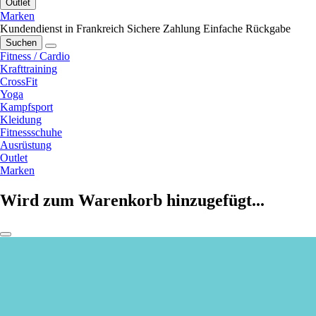
Outlet
Marken
Kundendienst in Frankreich
Sichere Zahlung
Einfache Rückgabe
Suchen
Fitness / Cardio
Krafttraining
CrossFit
Yoga
Kampfsport
Kleidung
Fitnessschuhe
Ausrüstung
Outlet
Marken
Wird zum Warenkorb hinzugefügt...