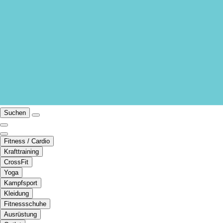
Suchen
Fitness / Cardio
Krafttraining
CrossFit
Yoga
Kampfsport
Kleidung
Fitnessschuhe
Ausrüstung