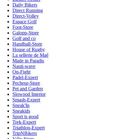
Daily Bikers
Direct Running
Direct-Volley
Espace Golf
Foot-Store
Galopp-Store
Golf and co
Handball-Store
House of Rugby
La sellerie de Maé
Made in Paradis
Nauti-wave
On-Fight
Padel-Expert
Pecheur-Store
Pet and Garden
Slowood Interior
Smash-Expert
Sneak'In
Sneakids
Sport is good
Trek-Expert
Triathlon-Expert
TripNBikers
Vélo-Store