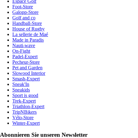
Espace Golf
Foot-Store
Galopp-Store
Golf and co
Handball-Store
House of Rugby
La sellerie de Maé
Made in Paradis
Nauti-wave
On-Fight
Padel-Expert
Pecheur-Store
Pet and Garden
Slowood Interior
Smash-Expert
Sneak'In
Sneakids
Sport is good
Trek-Expert
Triathlon-Expert
TripNBikers
Vélo-Store
Winter-Expert
Abonnieren Sie unseren Newsletter