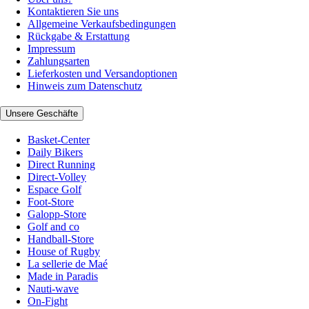
Kontaktieren Sie uns
Allgemeine Verkaufsbedingungen
Rückgabe & Erstattung
Impressum
Zahlungsarten
Lieferkosten und Versandoptionen
Hinweis zum Datenschutz
Unsere Geschäfte
Basket-Center
Daily Bikers
Direct Running
Direct-Volley
Espace Golf
Foot-Store
Galopp-Store
Golf and co
Handball-Store
House of Rugby
La sellerie de Maé
Made in Paradis
Nauti-wave
On-Fight