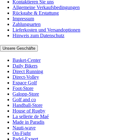
Kontaktieren Sie uns
Allgemeine Verkaufsbedingungen
Rückgabe & Erstattung
Impressum
Zahlungsarten
Lieferkosten und Versandoptionen
Hinweis zum Datenschutz
Unsere Geschäfte
Basket-Center
Daily Bikers
Direct Running
Direct-Volley
Espace Golf
Foot-Store
Galopp-Store
Golf and co
Handball-Store
House of Rugby
La sellerie de Maé
Made in Paradis
Nauti-wave
On-Fight
Padel-Expert