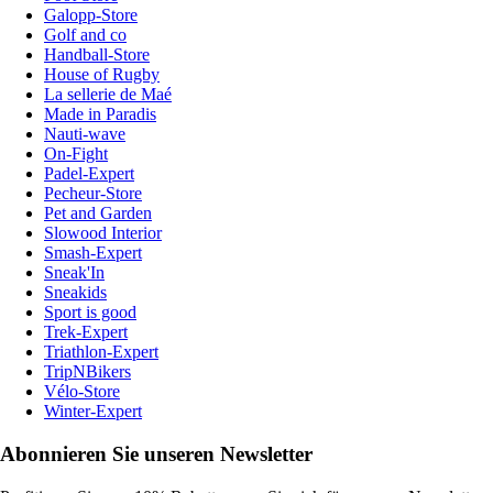
Galopp-Store
Golf and co
Handball-Store
House of Rugby
La sellerie de Maé
Made in Paradis
Nauti-wave
On-Fight
Padel-Expert
Pecheur-Store
Pet and Garden
Slowood Interior
Smash-Expert
Sneak'In
Sneakids
Sport is good
Trek-Expert
Triathlon-Expert
TripNBikers
Vélo-Store
Winter-Expert
Abonnieren Sie unseren Newsletter