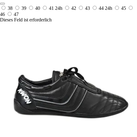
38
39
40
41
24h
42
43
44
24h
45
46
47
Dieses Feld ist erforderlich