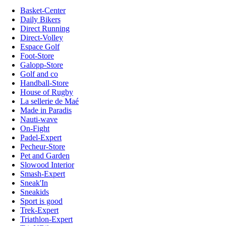
Basket-Center
Daily Bikers
Direct Running
Direct-Volley
Espace Golf
Foot-Store
Galopp-Store
Golf and co
Handball-Store
House of Rugby
La sellerie de Maé
Made in Paradis
Nauti-wave
On-Fight
Padel-Expert
Pecheur-Store
Pet and Garden
Slowood Interior
Smash-Expert
Sneak'In
Sneakids
Sport is good
Trek-Expert
Triathlon-Expert