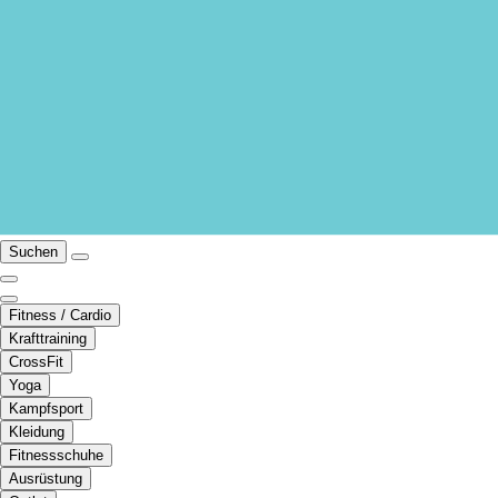
Suchen
Fitness / Cardio
Krafttraining
CrossFit
Yoga
Kampfsport
Kleidung
Fitnessschuhe
Ausrüstung