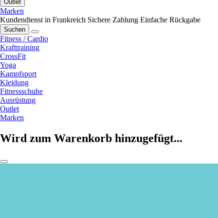
Outlet
Marken
Kundendienst in Frankreich
Sichere Zahlung
Einfache Rückgabe
Suchen
Fitness / Cardio
Krafttraining
CrossFit
Yoga
Kampfsport
Kleidung
Fitnessschuhe
Ausrüstung
Outlet
Marken
Wird zum Warenkorb hinzugefügt...