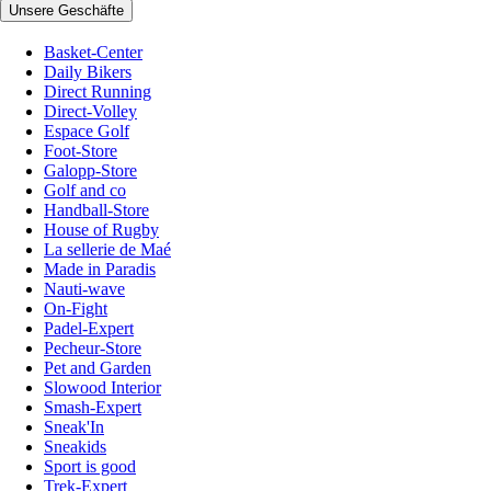
Unsere Geschäfte
Basket-Center
Daily Bikers
Direct Running
Direct-Volley
Espace Golf
Foot-Store
Galopp-Store
Golf and co
Handball-Store
House of Rugby
La sellerie de Maé
Made in Paradis
Nauti-wave
On-Fight
Padel-Expert
Pecheur-Store
Pet and Garden
Slowood Interior
Smash-Expert
Sneak'In
Sneakids
Sport is good
Trek-Expert