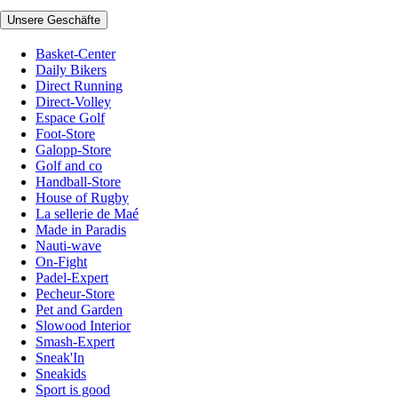
Unsere Geschäfte
Basket-Center
Daily Bikers
Direct Running
Direct-Volley
Espace Golf
Foot-Store
Galopp-Store
Golf and co
Handball-Store
House of Rugby
La sellerie de Maé
Made in Paradis
Nauti-wave
On-Fight
Padel-Expert
Pecheur-Store
Pet and Garden
Slowood Interior
Smash-Expert
Sneak'In
Sneakids
Sport is good